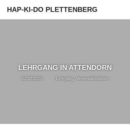
Zum
HAP-KI-DO PLETTENBERG
Inhalt
Menü
springen
LEHRGANG IN ATTENDORN
22.02.2026
Simon Pfeifer
Lehrgang
,
Vereinsaktivitäten